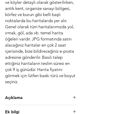
ve köyler detaylı olarak gösterilirken,
antik kent, organize sanayi bölgesi,
körfez ve burun gibi belli başlı
noktalarda bu haritalarda yer alır.
Genel olarak tüm haritalarımızda yol,
ırmak, göl, ada vb. temel harita
öğeleri vardır. JPG formatında satın
alacağınız haritalar en çok 2 saat
içerisinde, bize bildireceğiniz e-posta
adresine gönderilir. Basılı talep
ettiğiniz haritaların teslim süresi en
çok 9 iş günüdür. Harita fiyatını
görmek için lütfen baskı türü ve boyut
seçiniz.
Açıklama
Açıklama
Ek bilgi
Forex
, sıkıştırılmış plastik bir tabakadır.