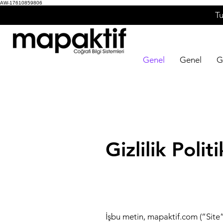
AW-17610859806
Tu
Genel
Genel
G
Gizlilik Pol
İşbu metin, mapaktif.com (“Site”)