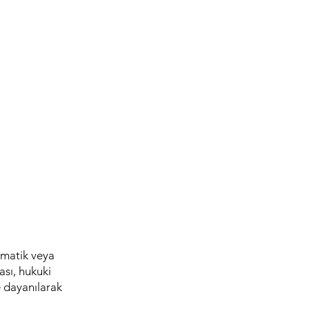
tomatik veya
sı, hukuki
e dayanılarak