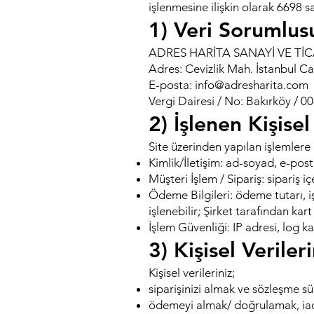
işlenmesine ilişkin olarak 6698 
1) Veri Sorumlus
ADRES HARİTA SANAYİ VE TİC
Adres: Cevizlik Mah. İstanbul 
E-posta: info@adresharita.com
Vergi Dairesi / No: Bakırköy / 
2) İşlenen Kişisel
Site üzerinden yapılan işlemlere g
Kimlik/İletişim: ad-soyad, e-post
Müşteri İşlem / Sipariş: sipariş içe
Ödeme Bilgileri: ödeme tutarı, iş
işlenebilir; Şirket tarafından kar
İşlem Güvenliği: IP adresi, log kay
3) Kişisel Verile
Kişisel verileriniz;
siparişinizi almak ve sözleşme sü
ödemeyi almak/ doğrulamak, iad