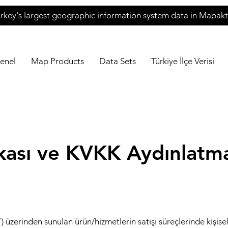
rkey's largest geographic information system data in Mapakt
enel
Map Products
Data Sets
Türkiye İlçe Verisi
itikası ve KVKK Aydınlatm
 üzerinden sunulan ürün/hizmetlerin satışı süreçlerinde kişisel