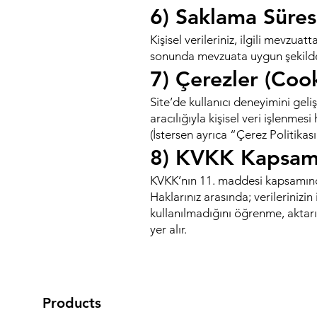
6) Saklama Süres
Kişisel verileriniz, ilgili mevzu
sonunda mevzuata uygun şekilde si
7) Çerezler (Cook
Site’de kullanıcı deneyimini geli
aracılığıyla kişisel veri işlenme
(İstersen ayrıca “Çerez Politikası”
8) KVKK Kapsamı
KVKK’nın 11. maddesi kapsamında
Haklarınız arasında; verilerinizi
kullanılmadığını öğrenme, aktarım
yer alır.
Products