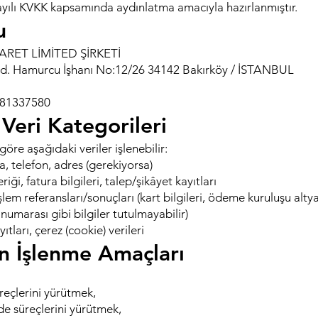
sayılı KVKK kapsamında aydınlatma amacıyla hazırlanmıştır.
u
ARET LİMİTED ŞİRKETİ
Cad. Hamurcu İşhanı No:12/26 34142 Bakırköy / İSTANBUL
0081337580
 Veri Kategorileri
öre aşağıdaki veriler işlenebilir:
a, telefon, adres (gerekiyorsa)
riği, fatura bilgileri, talep/şikâyet kayıtları
lem referansları/sonuçları (kart bilgileri, ödeme kuruluşu alty
t numarası gibi bilgiler tutulmayabilir)
ıtları, çerez (cookie) verileri
rin İşlenme Amaçları
reçlerini yürütmek,
e süreçlerini yürütmek,