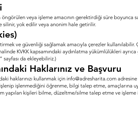
i
atta öngörülen veya işleme amacının gerektirdiği süre boyunca sa
linir, yok edilir veya anonim hale getirilir.
ies)
ştirmek ve güvenliği sağlamak amacıyla çerezler kullanılabilir. 
si halinde KVKK kapsamındaki aydınlatma yükümlülükleri ayrıca g
 sayfası da ekleyebiliriz.)
ndaki Haklarınız ve Başvuru
ki haklarınızı kullanmak için
info@adresharita.com
adresine y
n işlenip işlenmediğini öğrenme, bilgi talep etme, amaçlarına u
 yapılan kişileri bilme, düzeltme/silme talep etme ve işleme i