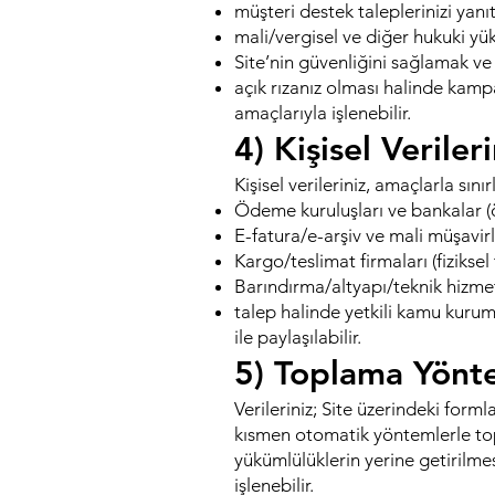
müşteri destek taleplerinizi yanı
mali/vergisel ve diğer hukuki yü
Site’nin güvenliğini sağlamak ve
açık rızanız olması halinde ka
amaçlarıyla işlenebilir.
4) Kişisel Veriler
Kişisel verileriniz, amaçlarla sını
Ödeme kuruluşları ve bankalar (ö
E-fatura/e-arşiv ve mali müşavirli
Kargo/teslimat firmaları (fiziksel
Barındırma/altyapı/teknik hizmet 
talep halinde yetkili kamu kurum
ile paylaşılabilir.
5) Toplama Yönt
Verileriniz; Site üzerindeki forml
kısmen otomatik yöntemlerle top
yükümlülüklerin yerine getirilme
işlenebilir.