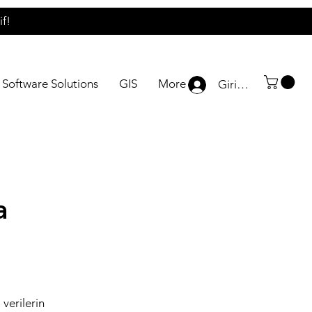
if!
Software Solutions
GIS
More
Giriş yap
a
 verilerin