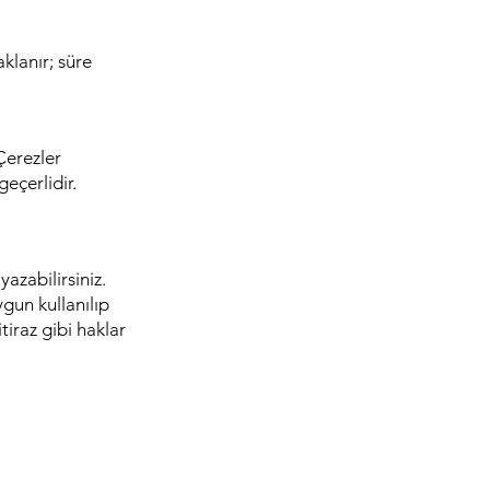
klanır; süre
Çerezler
eçerlidir.
azabilirsiniz.
ygun kullanılıp
tiraz gibi haklar