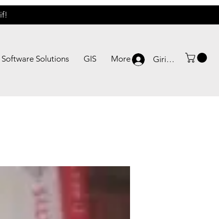
if!
Software Solutions
GIS
More
Giriş yap