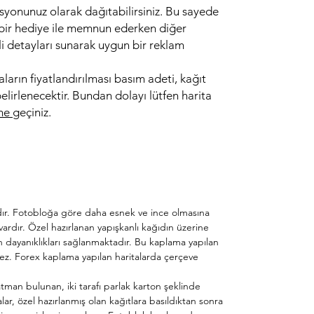
syonunuz olarak dağıtabilirsiniz. Bu sayede
ş bir hediye ile memnun ederken diğer
kli detayları sunarak uygun bir reklam
aların fiyatlandırılması basım adeti, kağıt
elirlenecektir. Bundan dolayı lütfen harita
ime
geçiniz.
akadır. Fotobloğa göre daha esnek ve ince olmasına
ı vardır. Özel hazırlanan yapışkanlı kağıdın üzerine
n dayanıklıkları sağlanmaktadır. Bu kaplama yapılan
nemez. Forex kaplama yapılan haritalarda çerçeve
atman bulunan, iki tarafı parlak karton şeklinde
lar, özel hazırlanmış olan kağıtlara basıldıktan sonra