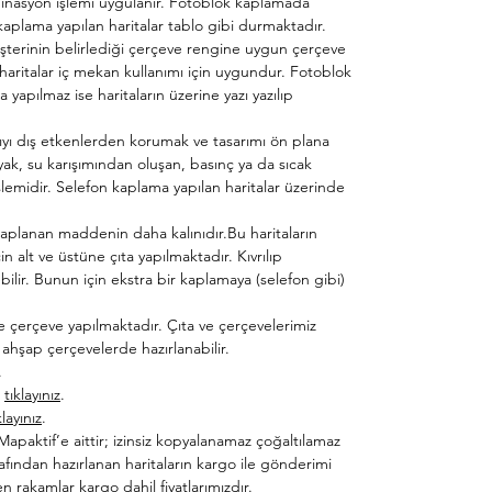
minasyon işlemi uygulanır. Fotoblok kaplamada
kaplama yapılan haritalar tablo gibi durmaktadır.
şterinin belirlediği çerçeve rengine uygun çerçeve
 haritalar iç mekan kullanımı için uygundur. Fotoblok
yapılmaz ise haritaların üzerine yazı yazılıp
kıyı dış etkenlerden korumak ve tasarımı ön plana
yak, su karışımından oluşan, basınç ya da sıcak
şlemidir. Selefon kaplama yapılan haritalar üzerinde
 kaplanan maddenin daha kalınıdır.Bu haritaların
in alt ve üstüne çıta yapılmaktadır. Kıvrılıp
inebilir. Bunun için ekstra bir kaplamaya (selefon gibi)
ve çerçeve yapılmaktadır. Çıta ve çerçevelerimiz
ahşap çerçevelerde hazırlanabilir.
.
n
tıklayınız
.
klayınız
.
ı Mapaktif’e aittir; izinsiz kopyalanamaz çoğaltılamaz
afından hazırlanan haritaların kargo ile gönderimi
en rakamlar kargo dahil fiyatlarımızdır.