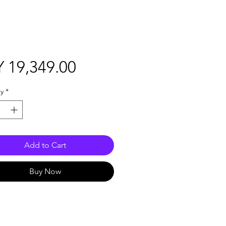
Price
 19,349.00
y
*
Add to Cart
Buy Now