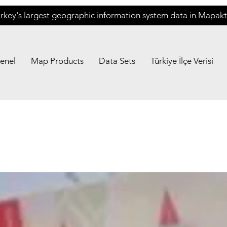
rkey's largest geographic information system data in Mapakt
enel
Map Products
Data Sets
Türkiye İlçe Verisi