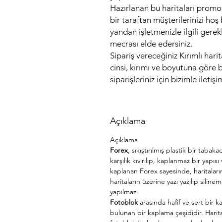
Hazırlanan bu haritaları promo
bir taraftan müşterilerinizi ho
yandan işletmenizle ilgili gere
mecrası elde edersiniz.
Sipariş vereceğiniz Kırımlı harit
cinsi, kırımı ve boyutuna göre b
siparişleriniz için bizimle
iletiş
Açıklama
Açıklama
Forex
, sıkıştırılmış plastik bir tab
karşılık kıvırılıp, kaplanmaz bir yapıs
kaplanan Forex sayesinde, haritaları
haritaların üzerine yazı yazılıp sili
yapılmaz.
Fotoblok
arasında hafif ve sert bir k
bulunan bir kaplama çeşididir. Harita