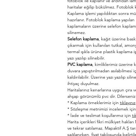
fotoblok ile kaplanır ve ardından la
haritalar eğilip bükülmez. Fotoblok 
Kaplama işlemi yapıldıktan sonra mü
hazırlanır. Fotoblok kaplama yapılan
kaplamaların üzerine selefon kaplama 
silinemez.
Selefon kaplama
, kağıt üzerine bas
çıkarmak için kullanılan tutkal, amon
termal ışıkla ürüne plastik kaplama i
yazı yazılıp silinebilir.
PVC kaplama
, kimliklerimiz üzerine
duvara yapıştırılmadan asılabilmesi iç
kaldırılabilir. Üzerine yazı yazılıp sil
ihtiyaç duyulmaz.
Haritalarınız kenarlarına uygun çıra 
ahşap görünümlü pvc dir. Dilerseniz 
* Kaplama örneklerimiz için
tıklayınız
* Sözleşme metnimizi incelemek içi
* İade ve teslimat koşullarımız için
tı
Harita içerikleri fikri mülkiyet haklar
ve tekrar satılamaz. Mapaktif A.Ş tar
sağlanırken, fiyat tablosunda belirtil