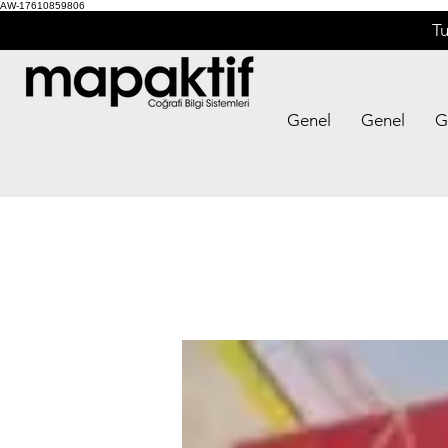
AW-17610859806
Tu
Genel
Genel
G