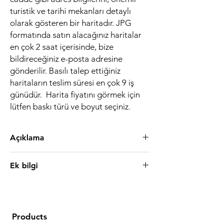
turistik ve tarihi mekanları detaylı
olarak gösteren bir haritadır. JPG
formatında satın alacağınız haritalar
en çok 2 saat içerisinde, bize
bildireceğiniz e-posta adresine
gönderilir. Basılı talep ettiğiniz
haritaların teslim süresi en çok 9 iş
günüdür. Harita fiyatını görmek için
lütfen baskı türü ve boyut seçiniz.
Açıklama
Açıklama
Ek bilgi
Forex
, sıkıştırılmış plastik bir tabakadır.
Fotobloğa göre daha esnek ve ince
Ek bilgi
olmasına karşılık kıvırılıp, kaplanmaz bir yapısı
vardır. Özel hazırlanan yapışkanlı kağıdın
Boyut
1 m² (50 cm x 100 cm), 2 m² (200
üzerine kaplanan Forex sayesinde, haritaların
cm x100 cm), 2.5 m² (200 cm
Products
dayanıklıkları sağlanmaktadır. Bu kaplama
x125 cm), 3 m² (200 cm x150