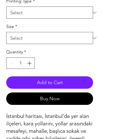
Printing Type
*
Size
*
Quantity
*
Add to Cart
Buy Now
İstanbul haritası, İstanbul’da yer alan
ilçeleri, kara yollarını, yollar arasındaki
mesafeyi, mahalle, başlıca sokak ve
cadde gibi adres bilgilerini, önemli